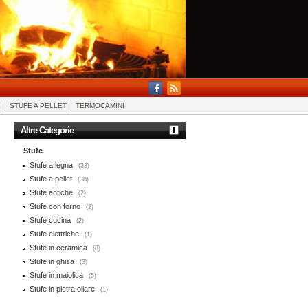
E
STUFE A PELLET
TERMOCAMINI
Altre Categorie
Stufe
Stufe a legna
(33)
Stufe a pellet
(38)
Stufe antiche
(2)
Stufe con forno
(2)
Stufe cucina
(2)
Stufe elettriche
(1)
Stufe in ceramica
(8)
Stufe in ghisa
(3)
Stufe in maiolica
(5)
Stufe in pietra ollare
(1)